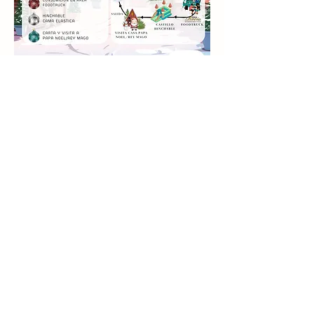
Compartir este evento
info@palaciomirafloresdelasierra.es
©2023 por Palacio de Miraflores de la SIerra