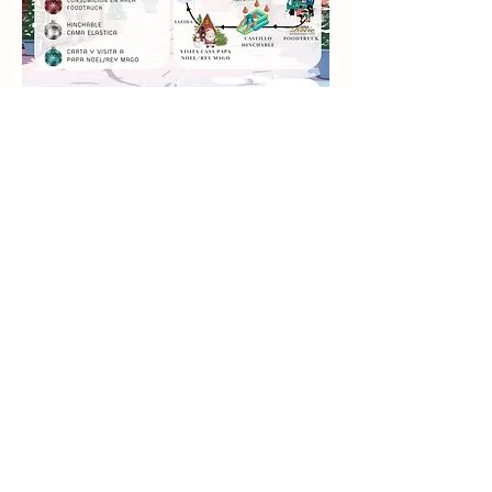
Compartir este evento
info@palaciomirafloresdelasierra.es
©2023 por Palacio de Miraflores de la SIerra