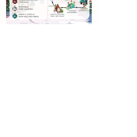
Compartir este evento
info@palaciomirafloresdelasierra.es
©2023 por Palacio de Miraflores de la SIerra