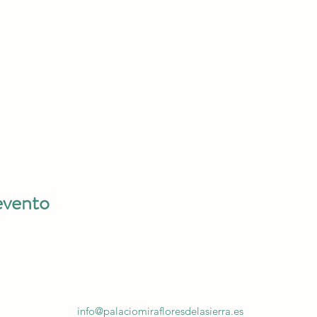
evento
info@palaciomirafloresdelasierra.es