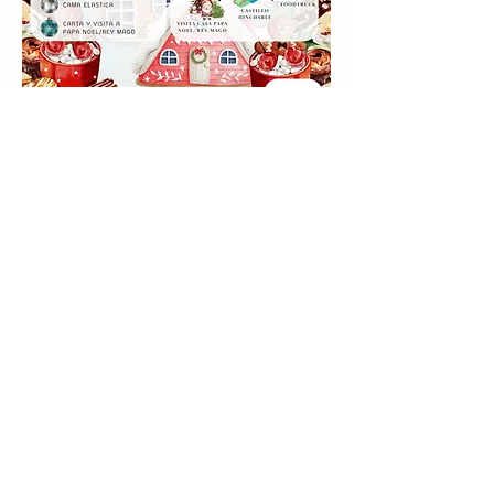
Compartir este evento
info@palaciomirafloresdelasierra.es
©2023 por Palacio de Miraflores de la SIerra