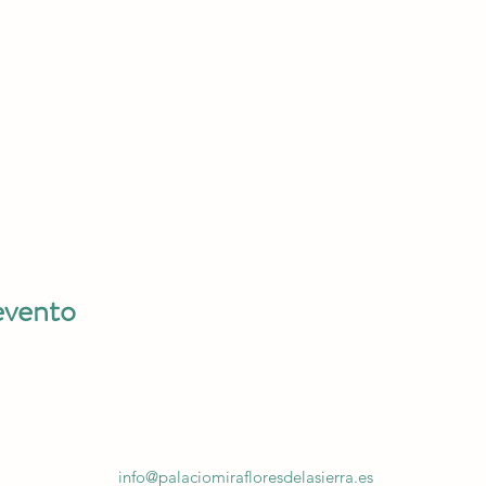
evento
info@palaciomirafloresdelasierra.es