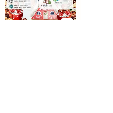
Compartir este evento
info@palaciomirafloresdelasierra.es
©2023 por Palacio de Miraflores de la SIerra