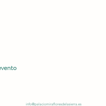
evento
info@palaciomirafloresdelasierra.es