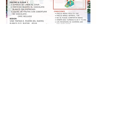
Compartir este evento
info@palaciomirafloresdelasierra.es
©2023 por Palacio de Miraflores de la SIerra